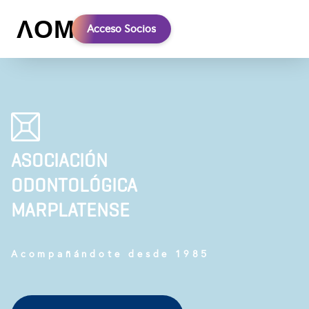
Λ O M
Acceso Socios
ASOCIACIÓN
ODONTOLÓGICA
MARPLATENSE
Acompañándote desde 1985